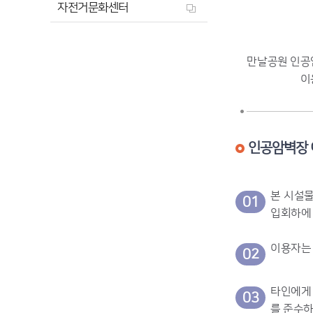
자전거문화센터
만날공원 인공
이
인공암벽장
본 시설물
01
입회하에 
이용자는
02
타인에게 
03
를 준수하