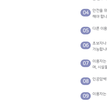
안전을 위
04
해야 합니
다른 이용
05
초보자나 
06
가능합니
이용자는 
07
며, 시설
인공암벽장
08
이용자는 
09