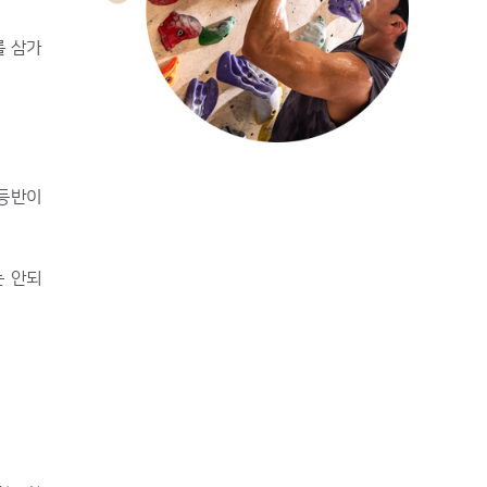
를 삼가
 등반이
는 안되