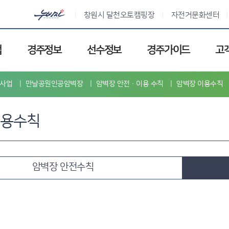
창원시 달천오토캠핑장
자전거문화센터
업
경주정보
선수정보
경주가이드
고
사업
만날공원인공암벽장
암벽장 안전·이용 수칙
암벽장 이용수칙
이용수칙
암벽장 안전수칙