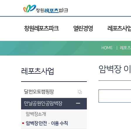
창원레포츠파크
열린경영
레포츠사
HOME
레포츠
암벽장 
레포츠사업
달천오토캠핑장
만날공원인공암벽장
암벽장소개
암벽장 안전·이용 수칙