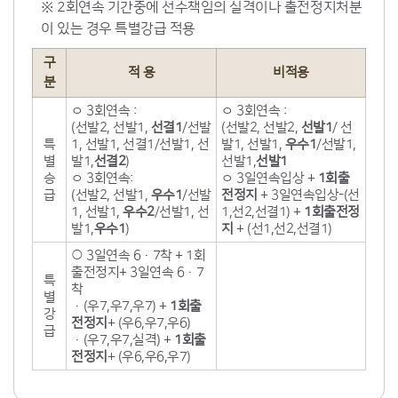
※ 2회연속 기간중에 선수책임의 실격이나 출전정지처분
이 있는 경우 특별강급 적용
구
적 용
비적용
분
ㅇ 3회연속 :
ㅇ 3회연속 :
(선발2, 선발1,
선결1
/선발
(선발2, 선발2,
선발1
/ 선
특
1, 선발1, 선결1/선발1, 선
발1, 선발1,
우수1
/선발1,
별
발1,
선결2
)
선발1,
선발1
승
ㅇ 3회연속:
ㅇ 3일연속입상 +
1회출
급
(선발2, 선발1,
우수1
/선발
전정지
+ 3일연속입상-(선
1, 선발1,
우수2
/선발1, 선
1,선2,선결1) +
1회출전정
발1,
우수1
)
지
+ (선1,선2,선결1)
○ 3일연속 6·7착 + 1회
출전정지+ 3일연속 6·7
특
착
별
·(우7,우7,우7) +
1회출
강
전정지
+ (우6,우7,우6)
급
·(우7,우7,실격) +
1회출
전정지
+ (우6,우6,우7)