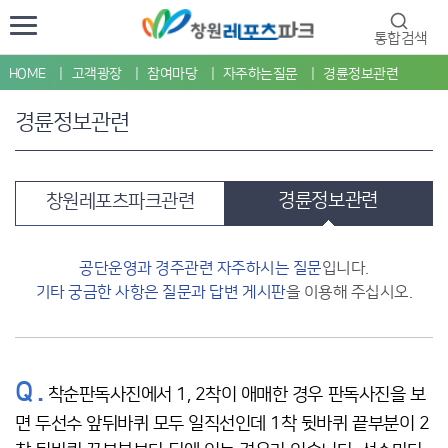
통합검색
HOME
고객광장
참여마당
자주하는질문
경륜정보관련
경륜정보관련
경륜정보관련
창원레포츠파크관련
공단운영과 경주관련 자주하시는 질문
입니다.
기타 궁금한 사항은 질문과 답변 게시판
을 이용해 주십시오.
Q .
착순판독사진에서 1, 2착이 애매한 경우 판독사진을 보
면 두선수 앞뒤바퀴 모두 일직선인데 1착 뒷바퀴 끝부분이 2