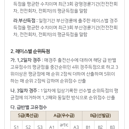
득점을 평균한 수치이며 최근3회 광명경륜기간(전전전회
차, 전전회차, 전회차)의 평균득점을 말함
라.부산득점 :
일정기간 부산경륜에 출주한 레이스별 경주
득점을 평균한 수치이며 최근3회 부산경륜기간(전전전회
차, 전전회차, 전회차)의 평균득점을 말함
2. 레이스별 순위득점
가. 1,2일차 경주 :
매경주 출전선수에 대하여 해당 급 반별
고유점수의 평균점을 중간순위인 4위 경주득점으로 하고 3
위이상은 평균점에 매 순위 2점씩 더하여 산출하며 5위이
하는 매 순위 2점씩 감하여 순위점수 산출
나. 3일차 경주 :
1일차에 입상기록한 선수별 순위득점의 평
균점에 의거하여 1,2째와 동일한 방식으로 순위점수 산출
다. 급반별 고유점수
S급(특선급)
A급(우수급)
B급(선발급)
artic
S1
S2
S3
A1
A3
B1
B2
B3