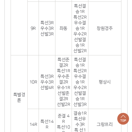
특선결
승1R
특선2R
특선3R
우수결
9R
우수3R
좌동
승1R
창원경주
선발3R
우수2R
선발결
승1R
선발2R
특선준
특선결
결2R
승1R
특선1R
특선2R
특선3R
우수준
우수결
10R
우수3R
결2R
승1R
평상시
선발4R
우수1R
우수2R
선발준
선발결
특별경
결2R
승1R
륜
선발2R
선발3R
결승1R
준결 4
특선우
특선14
R
14R
수3R
그랑프리
R
특선10
특 선1