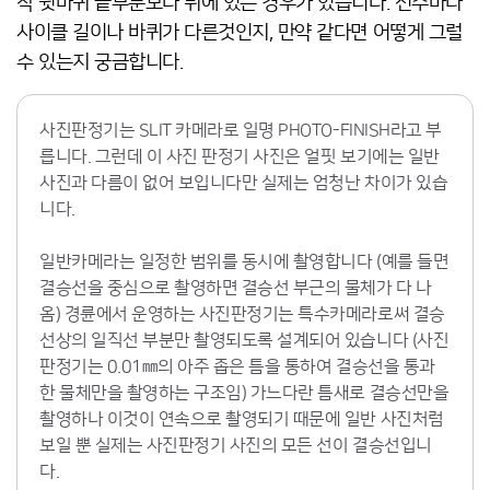
착 뒷바퀴 끝부분보다 뒤에 있는 경우가 있습니다. 선수마다
사이클 길이나 바퀴가 다른것인지, 만약 같다면 어떻게 그럴
수 있는지 궁금합니다.
사진판정기는 SLIT 카메라로 일명 PHOTO-FINISH라고 부
릅니다. 그런데 이 사진 판정기 사진은 얼핏 보기에는 일반
사진과 다름이 없어 보입니다만 실제는 엄청난 차이가 있습
니다.
일반카메라는 일정한 범위를 동시에 촬영합니다 (예를 들면
결승선을 중심으로 촬영하면 결승선 부근의 물체가 다 나
옴) 경륜에서 운영하는 사진판정기는 특수카메라로써 결승
선상의 일직선 부분만 촬영되도록 설계되어 있습니다 (사진
판정기는 0.01㎜의 아주 좁은 틈을 통하여 결승선을 통과
한 물체만을 촬영하는 구조임) 가느다란 틈새로 결승선만을
촬영하나 이것이 연속으로 촬영되기 때문에 일반 사진처럼
보일 뿐 실제는 사진판정기 사진의 모든 선이 결승선입니
다.