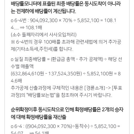
배당률모니터에 표출된 최종 배당률은 동시도착이 아니라
는 전제하에 배당률이 계산됩니다.
o 6-4번 : 904,092,300 × 70% ÷ 5,852,100 = 108.1
4..... ⇒ 108.1배
(소수 둘째자리에서 사사오입처리)
※ 6-4번의 경우 100배를 초과해 관련세법에 의거 추가공
제(기타소득세,주민세)를 합니다.
o 실질 최종배당률 = (환급금 총액 - 추가 공제액) ÷ 해당 선
수별 매출액
(632,864,610원 - 137,524,350원) ÷ 5,852,100원 = 8
4.6배
추가공제 산출과정에 구체적인 내용은 [경륜소개] -> [투표
과정]의 "배당률보는법"을 참조하여 주시기 바랍니다.
순위확정이후 동시도착으로 인해 확정배당률은 2개의 승자
에 대해 확정배당률을 재산출
o 6-4 : ((904,092,300 × 70%)÷동착수) ÷ 5,852,100 =
54.07..... ⇒ 54.1배