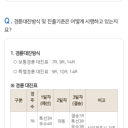
Q .
경륜대진방식 및 진출기준은 어떻게 시행하고 있는지
요?
1. 경륜대진방식
○ 보통경륜 대진표 : 7R, 9R, 14R
○ 특별경륜 대진표 : 9R, 10R, 14R
※ 경륜 대진표
경
1일차
3일차
구분
주
2일차
비고
(예선)
(결승)
수
결승1R
특선3R
7R
좌동
특선3R
우수4R
우수3R