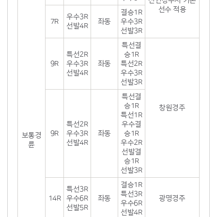
신인경주시 기존
선수 적용
결승1R
우수3R
7R
좌동
우수3R
선발4R
선발3R
특선결
특선2R
승1R
9R
우수3R
좌동
특선2R
선발4R
우수3R
선발3R
특선결
승1R
창원경주
특선1R
특선2R
우수결
9R
우수3R
좌동
승1R
보통경
선발4R
우수2R
륜
선발결
승1R
선발3R
결승1R
특선3R
특선3R
14R
우수6R
좌동
광명경주
우수6R
선발5R
선발4R