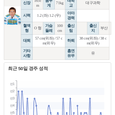
165c
몸무
대학
신장
71kg
대구과학
m
게
교
아마
시력
1.2 (좌) 1.2 (우)
경력
혈액
가슴
100
출신
출신
O 형
부산
형
둘레
cm
팀
지
57 cm(위좌) / 57 c
38 cm(위좌) / 38 c
대퇴
하퇴
m(위우)
m(위우)
기타
흡연
유
사항
유무