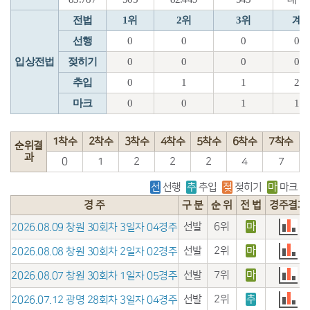
전법
1위
2위
3위
계
선행
0
0
0
0
입상전법
젖히기
0
0
0
0
추입
0
1
1
2
마크
0
0
1
1
1착수
2착수
3착수
4착수
5착수
6착수
7착수
순위결
과
0
1
2
2
2
4
7
선
선행
추
추입
젖
젖히기
마
마크
경 주
구 분
순 위
전 법
경주결과
선발
6위
마
2026.08.09 창원 30회차 3일자 04경주
선발
2위
마
2026.08.08 창원 30회차 2일자 02경주
선발
7위
마
2026.08.07 창원 30회차 1일자 05경주
선발
2위
추
2026.07.12 광명 28회차 3일자 04경주