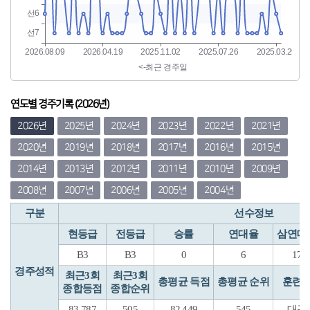
연도별 경주기록 (2026년)
2026년
2025년
2024년
2023년
2022년
2021년
2020년
2019년
2018년
2017년
2016년
2015년
2014년
2013년
2012년
2011년
2010년
2009년
2008년
2007년
2006년
2005년
2004년
구분
선수정보
현등급
전등급
승률
연대율
삼연대
B3
B3
0
6
17
경주성적
최근3회
최근3회
총평균 득점
총평균 순위
훈련
종합등점
종합순위
83.787
505
82.449
545
대구