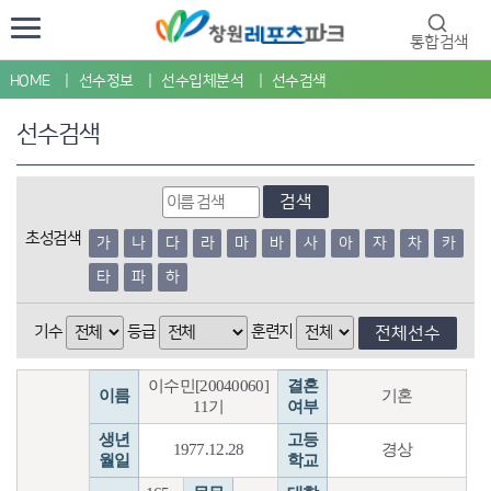
통합검색
HOME
선수정보
선수입체분석
선수검색
선수검색
검색
초성검색
가
나
다
라
마
바
사
아
자
차
카
타
파
하
기수
등급
훈련지
전체선수
이수민[20040060]
결혼
이름
기혼
11기
여부
생년
고등
1977.12.28
경상
월일
학교