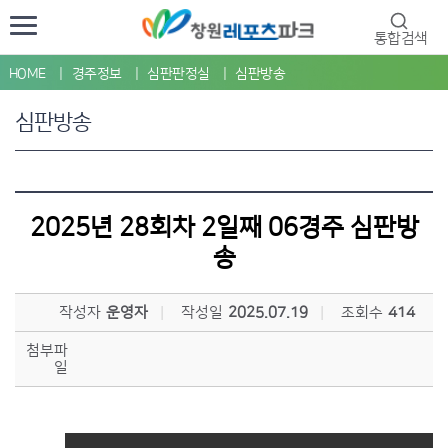
통합검색
HOME
경주정보
심판판정실
심판방송
심판방송
2025년 28회차 2일째 06경주 심판방
송
작성자
운영자
작성일
2025.07.19
조회수
414
첨부파
일