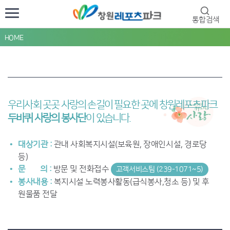
통합검색
HOME
우리사회 곳곳 사랑의 손길이 필요한 곳에 창원레포츠파크
두바퀴 사랑의 봉사단
이 있습니다.
대상기관 :
관내 사회복지시설(보육원, 장애인시설, 경로당
등)
문 의 :
방문 및 전화접수
고객서비스팀 (239-1071~5)
봉사내용 :
복지시설 노력봉사활동(급식봉사,청소 등) 및 후
원물품 전달