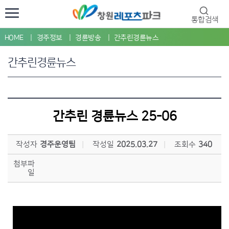
통합검색
HOME
경주정보
경륜방송
간추린경륜뉴스
간추린경륜뉴스
간추린 경륜뉴스 25-06
작성자
경주운영팀
작성일
2025.03.27
조회수
340
첨부파
일