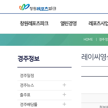
창원레포츠파크
열린경영
레포츠사
HOME
경주정
레이씨영
경주정보
경주일정
경주뉴스
출주표
경주배당률
첨부