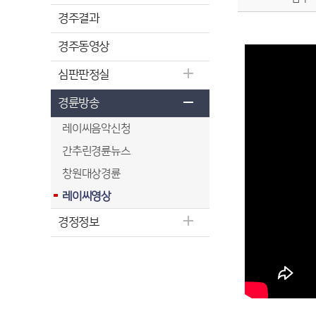
경주결과
경주동영상
심판판정실
경륜방송
레이씨음악신청
간추린경륜뉴스
창원대상경륜
레이씨영상
경정정보