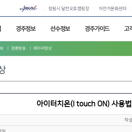
창원시 달천오토캠핑장
자전거문화센터
업
경주정보
선수정보
경주가이드
고
보
경륜방송
레이씨영상
상
아이터치온(I touch ON) 사용
작
파일