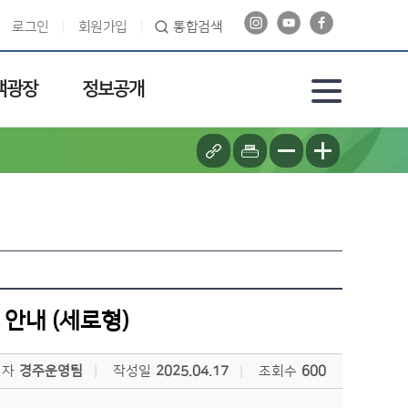
로그인
회원가입
통합검색
객광장
정보공개
법 안내 (세로형)
성자
경주운영팀
작성일
2025.04.17
조회수
600