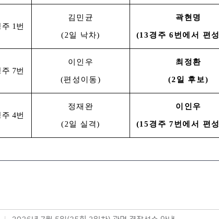
김민균
곽현명
경주
1
번
(2
일 낙차
)
(13
경주
6
번에서 편
이인우
최정환
경주
7
번
(
편성이동
)
(2
일 후보
)
정재완
이인우
경주
4
번
(2
일 실격
)
(15
경주
7
번에서 편