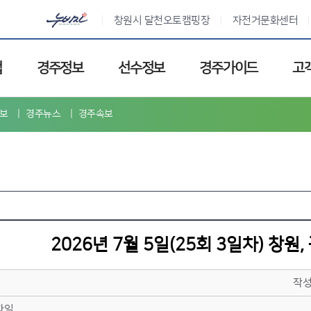
창원시 달천오토캠핑장
자전거문화센터
업
경주정보
선수정보
경주가이드
고
보
경주뉴스
경주속보
2026년 7월 5일(25회 3일차) 창원
작
파일