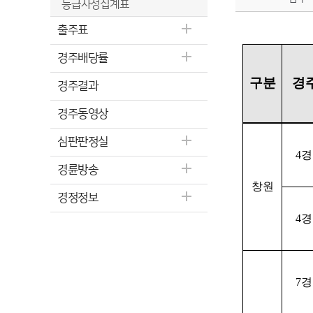
등급사정집계표
출주표
경주배당률
구분
경
경주결과
경주동영상
심판판정실
4
경륜방송
창원
경정정보
4
7