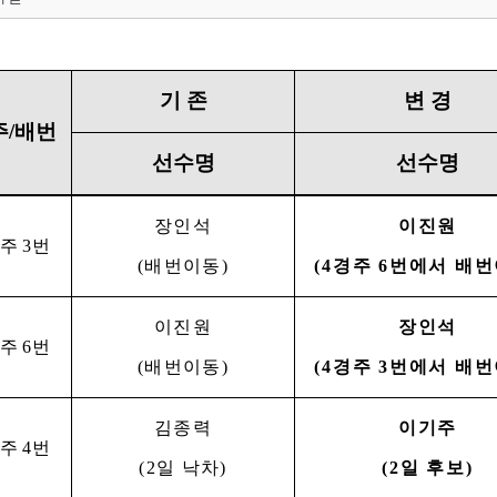
기 존
변 경
주
/
배번
선수명
선수명
장인석
이진원
경주
3
번
(
배번이동
)
(4
경주
6
번에서 배
이진원
장인석
경주
6
번
(
배번이동
)
(4
경주
3
번에서 배
김종력
이기주
경주
4
번
(2
일 낙차
)
(2
일 후보
)