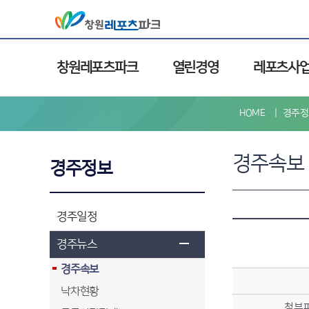
창원레포츠파크
열린경영
레포츠사
HOME
경주정
경주속보
경주정보
경주일정
경주뉴스
경주속보
낙차현황
첨부