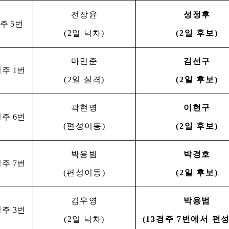
전장윤
성정후
경주
5
번
(2
일 낙차
)
(2
일 후보
)
마민준
김선구
경주
1
번
(2
일 실격
)
(2
일 후보
)
곽현명
이현구
경주
6
번
(
편성이동
)
(2
일 후보
)
박용범
박경호
경주
7
번
(
편성이동
)
(2
일 후보
)
김우영
박용범
경주
3
번
(2
일 낙차
)
(13
경주
7
번에서 편