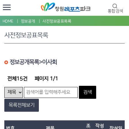
통합검색
HOME
정보공개
사전정보공표목록
사전정보공표목록
정보공개목록>이사회
전체15건
페이지 1/1
검색
목록전체보기
조
작성
번호
제목
작성일