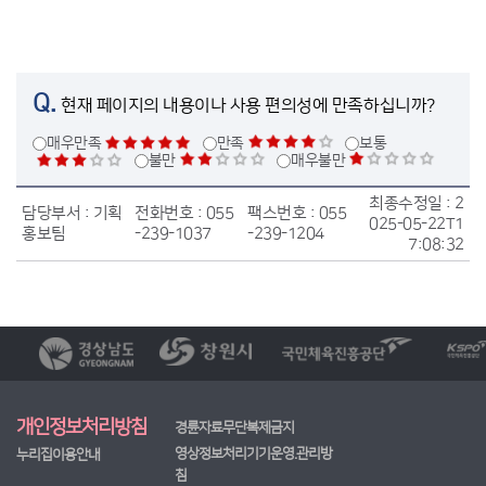
Q.
현재 페이지의 내용이나 사용 편의성에 만족하십니까?
매우만족
만족
보통
불만
매우불만
최종수정일 :
2
담당부서 :
기획
전화번호 :
055
팩스번호 :
055
025-05-22T1
홍보팀
-239-1037
-239-1204
7:08:32
개인정보처리방침
경륜자료무단복제금지
영상정보처리기기운영.관리방
누리집이용안내
침