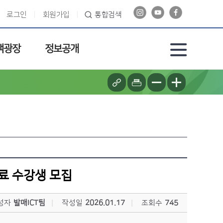
로그인
회원가입
통합검색
객광장
정보공개
료 수강생 모집
성자
발매ICT팀
작성일
2026.01.17
조회수
745