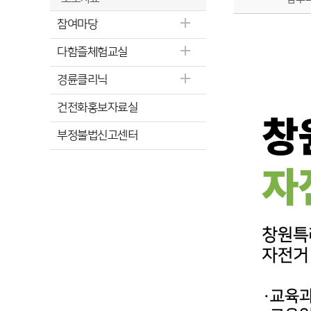
참여마당
다함즐체험교실
경륜클리닉
건전화홍보자료실
부정불법신고센터