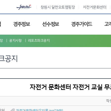
창원시 달천오토캠핑장
자전거문화센터
업
경주정보
선수정보
경주가이드
고
장
공지사항
레포츠파크공지
크공지
자전거 문화센터 자전거 교실 무
작
파일
자전거문화센터유인물.jpg(1MB)