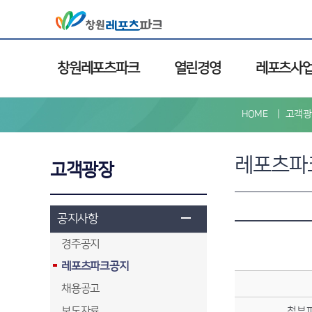
창원레포츠파크
열린경영
레포츠사
HOME
고객광
레포츠파
고객광장
공지사항
경주공지
레포츠파크공지
채용공고
보도자료
첨부