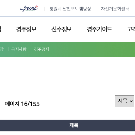
창원시 달천오토캠핑장
자전거문화센터
업
경주정보
선수정보
경주가이드
고
장
공지사항
경주공지
페이지 16/155
제목