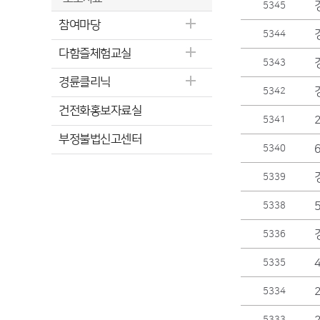
5345
참여마당
5344
다함즐체험교실
5343
경륜클리닉
5342
건전화홍보자료실
5341
부정불법신고센터
5340
5339
5338
5336
5335
5334
5333