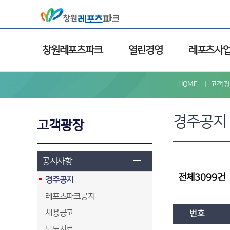
창원레포츠파크
열린경영
레포츠사
HOME
고객광
경주공지
고객광장
공지사항
전체3099건
경주공지
레포츠파크공지
채용공고
번호
보도자료