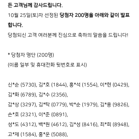
든 고객님께 감사드립니다.
10월 25일(토)자 선정된
당첨자 200명을 아래와 같이 발표
합니다.
당첨되신 고객 여러분께 진심으로 축하의 말씀을 드립니다!
* 당첨자 명단 (200명)
(이름 일부 및 휴대전화 뒷번호로 표시)
신*순 (5730), 김*호 (1844), 홍*석 (1554), 이*현 (0429),
김*화 (6789), 김*수 (2356),
감*상 (3297), 김*탁 (0779), 박*순 (1979), 김*용 (9826),
손*호 (2321), 이*준 (0891),
성*도 (4312), 백*원 (4612), 김*성 (8416), 최*희 (8948),
고*제 (1584), 홍*운 (5088),