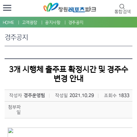
통합검색
HOME
고객광장
공지사항
경주공지
경주공지
3개 시행체 출주표 확정시간 및 경주수
변경 안내
작성자
경주운영팀
작성일
2021.10.29
조회수
1833
첨부파
일