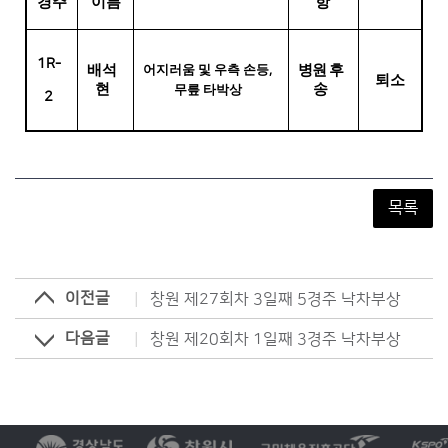
경주
이름
항
1R-
배석
병원 후
어지러움 및 우측 손등
,
퇴소
현
송
무릎 타박상
2
목록
이전글
창원 제27회차 3일째 5경주 낙차부상
다음글
창원 제20회차 1일째 3경주 낙차부상