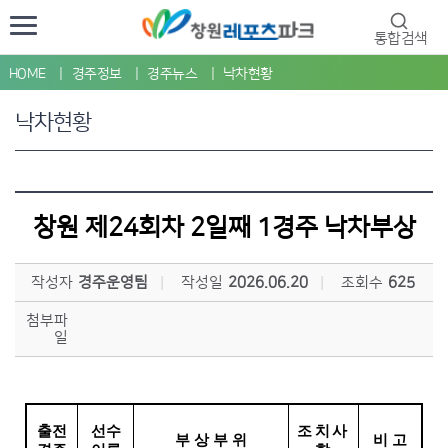
통합검색
HOME
경주정보
경주뉴스
낙차현황
낙차현황
창원 제24회차 2일째 1경주 낙차부상
작성자
경주운영팀
작성일
2026.06.20
조회수
625
첨부파
일
출전
선수
조치사
부 상 부 위
비 고