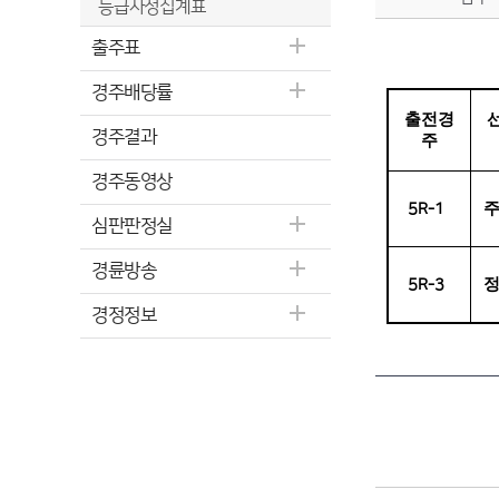
등급사정집계표
출주표
경주배당률
출전경
경주결과
주
경주동영상
5R-1
심판판정실
경륜방송
5R-3
경정정보