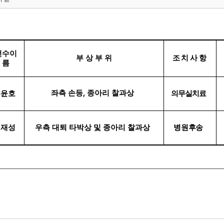
선수이
부 상 부 위
조치사항
름
좌측 손등
종아리 찰과상
주윤호
,
의무실치료
정재성
우측 대퇴 타박상 및 종아리 찰과상
병원후송