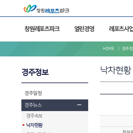
창원레포츠파크
열린경영
레포츠사
HOME
경주정
낙차현황
경주정보
경주일정
경주뉴스
경주속보
낙차현황
첨부