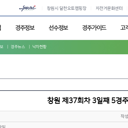
창원시 달천오토캠핑장
자전거문화센터
업
경주정보
선수정보
경주가이드
고
보
경주뉴스
낙차현황
창원 제37회차 3일째 5경
작
파일