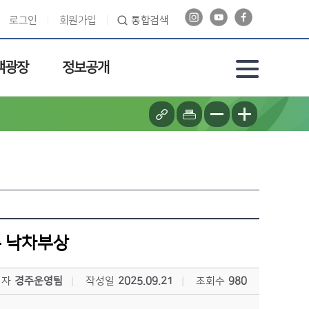
로그인
회원가입
통합검색
객광장
정보공개
주 낙차부상
성자
경주운영팀
작성일
2025.09.21
조회수
980