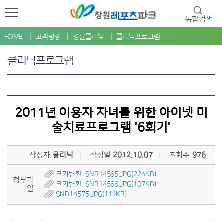
통합검색
HOME
고객광장
경륜클리닉
클리닉프로그램
클리닉프로그램
2011년 이용자 자녀를 위한 아이넷 미
술치료프로그램 '6회기'
작성자
클리닉
작성일
2012.10.07
조회수
976
크기변환_SNB14565.JPG(224KB)
첨부파
크기변환_SNB14566.JPG(107KB)
일
SNB14575.JPG(111KB)