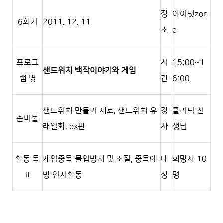
장
아이넷zon
6회기
2011. 12. 11
소
e
프로그
시
15;00~1
샌드위치 백작이야기와 게임
램 명
간
6:00
샌드위치 만들기 재료, 샌드위치 유
강
클리닉 선
준비물
래일화, ox판
사
생님
활동 목
게임중독 몰입방지 및 조절, 중독예
대
희망자 10
표
방 인지활동
상
명