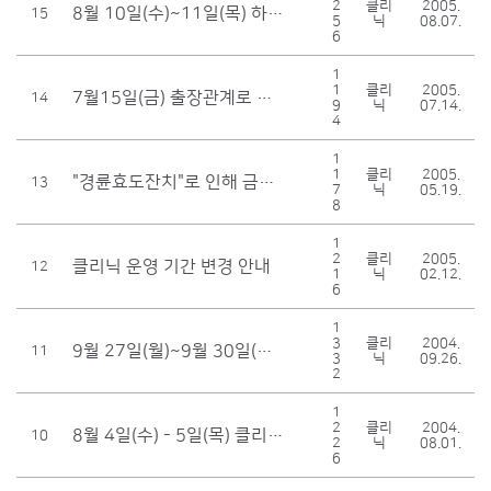
2
클리
2005.
8월 10일(수)~11일(목) 하계휴가관계로 클리닉을 운영하지 않습니다.
15
5
닉
08.07.
6
1
1
클리
2005.
7월15일(금) 출장관계로 클리닉을 운영하지 않습니다.
14
9
닉
07.14.
4
1
1
클리
2005.
"경륜효도잔치"로 인해 금일(19일) 운영하지 않습니다.
13
7
닉
05.19.
8
1
2
클리
2005.
클리닉 운영 기간 변경 안내
12
1
닉
02.12.
6
1
3
클리
2004.
9월 27일(월)~9월 30일(목) 클리닉을 운영하지 않습니다.
11
3
닉
09.26.
2
1
2
클리
2004.
8월 4일(수) - 5일(목) 클리닉 휴무입니다.
10
2
닉
08.01.
6