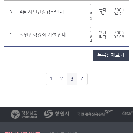
1
1
클리
2004.
4월 시민건강강좌안내
3
5
닉
04.21.
9
1
1
웹관
2004.
시민건강강좌 개설 안내
2
8
리자
03.08.
4
목록전체보기
1
2
3
4