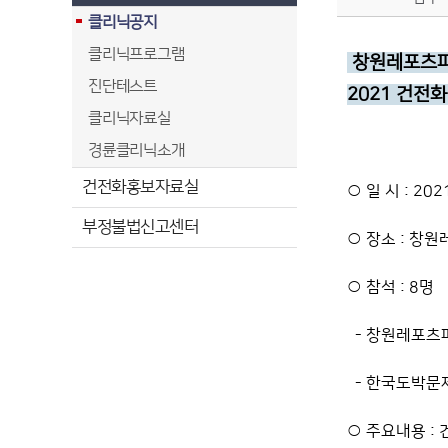
클리닉공지
클리닉프로그램
창원레포츠파
진단테스트
2021 건전
클리닉자료실
경륜클리닉소개
건전화홍보자료실
○ 일 시 : 2021
부정불법신고센터
○ 장소 : 창
○ 참석 : 8명
- 창원레포츠
- 한국도박문
○ 주요내용 :