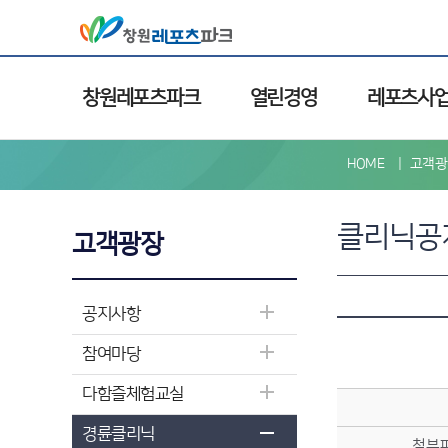
창원레포츠파크
열린경영
레포츠사
HOME
고객광
클리닉공
고객광장
공지사항
참여마당
다함즐체험교실
경륜클리닉
첨부