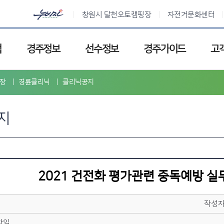
창원시 달천오토캠핑장
자전거문화센터
업
경주정보
선수정보
경주가이드
고
장
경륜클리닉
클리닉공지
지
2021 건전화 평가관련 중독예방 실
작성
파일