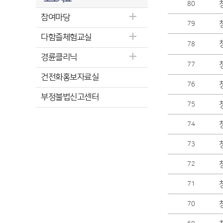
80
참여마당
79
다함즐체험교실
78
경륜클리닉
77
건전화홍보자료실
76
부정불법신고센터
75
74
73
72
71
70