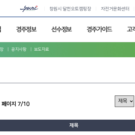
창원시 달천오토캠핑장
자전거문화센터
업
경주정보
선수정보
경주가이드
고
장
공지사항
보도자료
페이지 7/10
제목