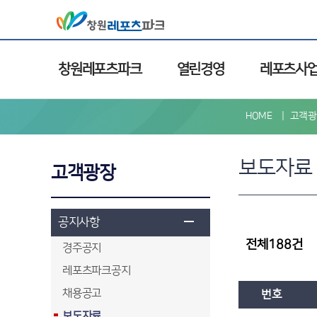
창원레포츠파크
열린경영
레포츠사
HOME
고객광
보도자료
고객광장
공지사항
전체188건
경주공지
레포츠파크공지
채용공고
번호
보도자료