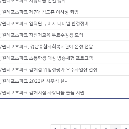
창원레포츠파크 사랑나눔 헌혈 행사
창원레포츠파크 제7대 김도훈 이사장 퇴임
창원레포츠파크 임직원 누비자 터미널 환경정비
창원레포츠파크 자전거교육 무료수강생 모집
창원레포츠파크, 경남종합사회복지관에 온정 전달
창원레포츠파크 초등학생 대상 방송체험 프로그램
창원레포츠파크 김해점 위험성평가 우수사업장 선정
창원레포츠파크 2022년 시무식 실시
창원레포츠파크 김해지점 사랑나눔 물품 지원