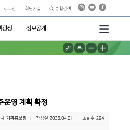
로그인
회원가입
통합검색
객광장
정보공개
주운영 계획 확정
성자
기획홍보팀
작성일
2026.04.01
조회수
294