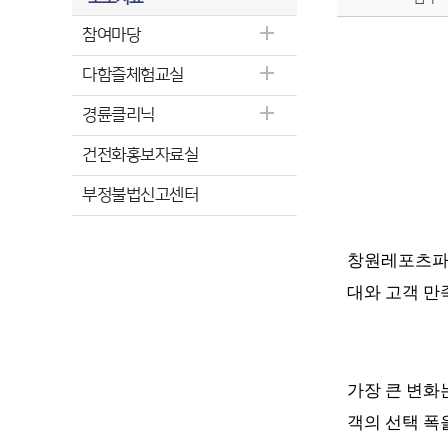
참여마당
다함즐체험교실
경륜클리닉
건전화홍보자료실
부정불법신고센터
창원레포츠
대와 고객 만
가장 큰 변화
객의 선택 폭