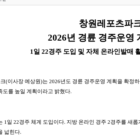
창원레포츠파
2026
년 경륜 경주운영 
1
일
22
경주 도입 및 자체 온라인발매 
파크
(
이사장 예상원
)
는
2026
년도 경륜 경주운영 계획을 확정
족도를 높일 계획이라고 밝혔다
.
는
1
일
22
경주 체계 도입이다
.
지방 온라인 경주
2
경주를 새롭
을 넓힌다
.