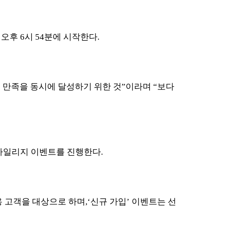
 오후
6
시
54
분에 시작한다
.
 만족을 동시에 달성하기 위한 것
”
이라며
“
보다
 마일리지 이벤트를 진행한다
.
용 고객을 대상으로 하며
,‘
신규 가입
’
이벤트는 선