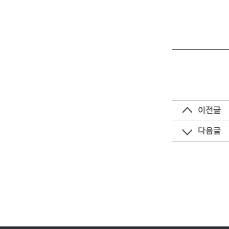
이전글
다음글