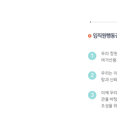
임직원행동
우리 창
1
여가선용
우리는 이
2
랑과 신뢰
이에 우리
3
관을 바
조성을 위