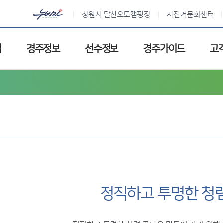
창원시 달천오토캠핑장
자전거문화센터
업
경주정보
선수정보
경주가이드
고
정직하고 투명한 청