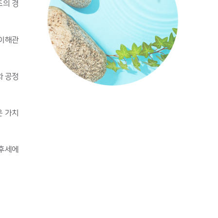
조의 경
 이해관
와 공정
운 가치
 후세에