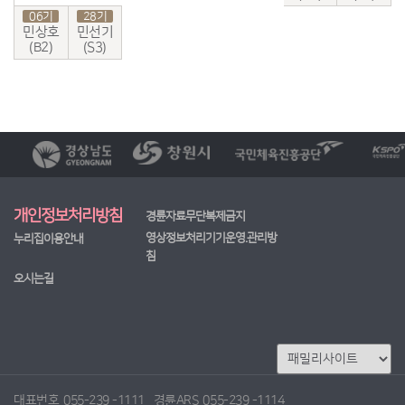
06기
28기
민상호
민선기
(B2)
(S3)
개인정보처리방침
경륜자료무단복제금지
영상정보처리기기운영.관리방
누리집이용안내
침
오시는길
대표번호
055-239 -1111
경륜ARS
055-239 -1114