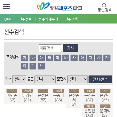
통합검색
HOME
선수정보
선수입체분석
선수검색
선수검색
검색
초성검색
가
나
다
라
마
바
사
아
자
차
카
타
파
하
기수
등급
훈련지
전체선수
29기
24기
08기
16기
30기
14기
24기
마민준
명경민
문성은
문승기
문신준
문영윤
문인재
(A2)
(A1)
(B2)
(A3)
서
(A2)
(A3)
(S1)
18기
13기
문현진
문희덕
(A2)
(S2)