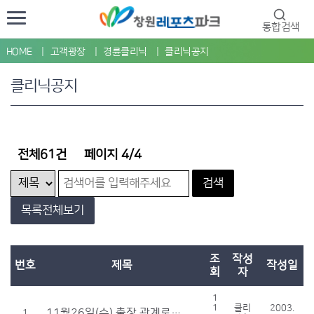
통합검색
HOME
고객광장
경륜클리닉
클리닉공지
클리닉공지
전체61건
페이지 4/4
검색
목록전체보기
조
작성
번호
제목
작성일
회
자
1
1
클리
2003.
11월26일(수) 출장 관계로 클리닉을 운영하지 않습니다.
1