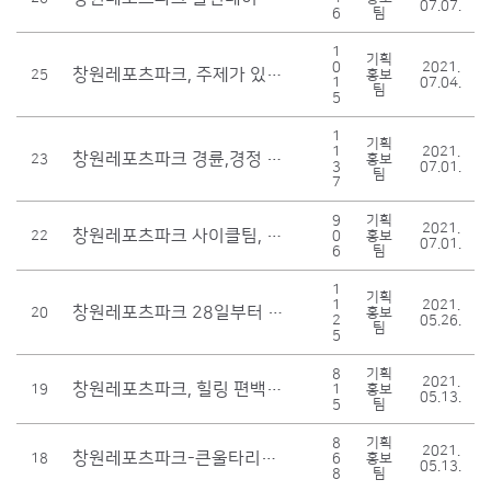
07.07.
6
팀
1
기획
0
2021.
창원레포츠파크, 주제가 있는 전시회 운영
25
홍보
1
07.04.
팀
5
1
기획
1
2021.
창원레포츠파크 경륜,경정 입장 인원 확대 운영
23
홍보
3
07.01.
팀
7
9
기획
2021.
창원레포츠파크 사이클팀, KBS 양양 사이클대회서 은1, 동1
22
0
홍보
07.01.
6
팀
1
기획
1
2021.
창원레포츠파크 28일부터 경륜, 경정 재개
20
홍보
2
05.26.
팀
5
8
기획
2021.
창원레포츠파크, 힐링 편백 치유 프로그램 실시
19
1
홍보
05.13.
5
팀
8
기획
2021.
창원레포츠파크-큰울타리봉사회 농촌 일손돕기 봉사
18
6
홍보
05.13.
8
팀