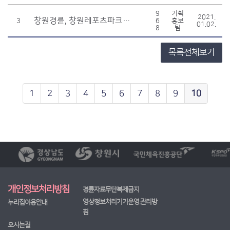
9
기획
2021.
창원경륜, 창원레포츠파크로 새 출발
3
6
홍보
01.02.
8
팀
목록전체보기
1
2
3
4
5
6
7
8
9
10
개인정보처리방침
경륜자료무단복제금지
영상정보처리기기운영.관리방
누리집이용안내
침
오시는길