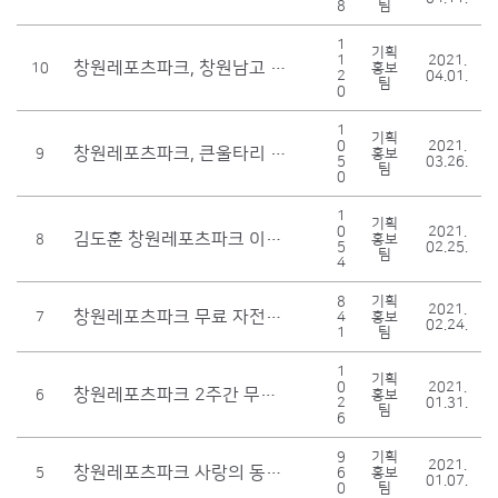
8
팀
1
기획
1
2021.
창원레포츠파크, 창원남고 방송 체험 프로그램 실시
10
홍보
2
04.01.
팀
0
1
기획
0
2021.
창원레포츠파크, 큰울타리 봉사회와 업무 간담회
9
홍보
5
03.26.
팀
0
1
기획
0
2021.
김도훈 창원레포츠파크 이사장, 어린이 교통안전 릴레이 챌린지 참여
8
홍보
5
02.25.
팀
4
8
기획
2021.
창원레포츠파크 무료 자전거 교실 수강생 모집
7
4
홍보
02.24.
1
팀
1
기획
0
2021.
창원레포츠파크 2주간 무관중 모의경주
6
홍보
2
01.31.
팀
6
9
기획
2021.
창원레포츠파크 사랑의 동전 모금액 전달
5
6
홍보
01.07.
0
팀