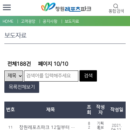
통합검색
HOME
고객광장
공지사항
보도자료
보도자료
전체188건
페이지 10/10
검색
목록전체보기
조
작성
번호
제목
작성일
회
자
8
기획
2021.
창원레포츠파크 12일부터 재휴장
11
2
홍보
04.11.